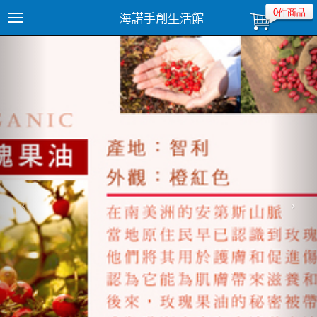
0件商品
Toggle
navigation